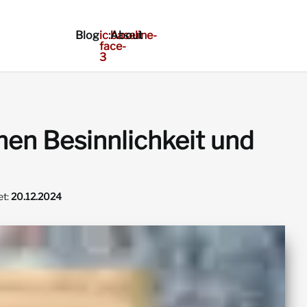
Blog
ic:baseline-
About
face-
3
hen Besinnlichkeit und
et:
20.12.2024