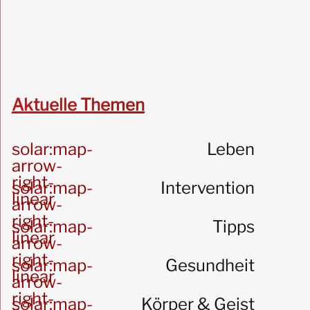
Aktuelle Themen
solar:map-
Leben
arrow-
right-
solar:map-
Intervention
linear
arrow-
right-
solar:map-
Tipps
linear
arrow-
right-
solar:map-
Gesundheit
linear
arrow-
right-
solar:map-
Körper & Geist