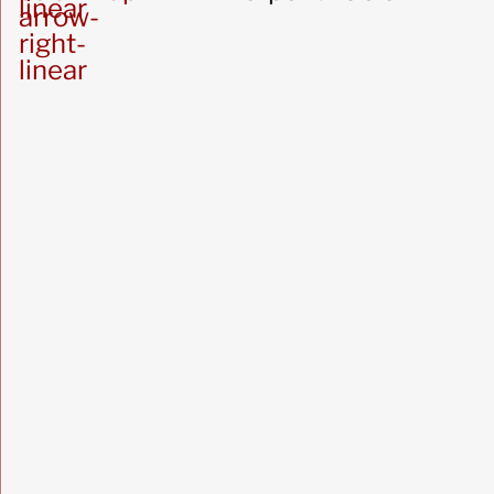
linear
arrow-
right-
linear