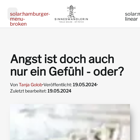
ar:close-
solar:hamburger-
solar:
uare-
menu-
linear
ear
broken
Angst ist doch auch
:double-
nur ein Gefühl - oder?
:double-
w-
Von
Tanja Golob
•
Veröffentlicht:
19.05.2024
•
-
w-
Zuletzt bearbeitet:
19.05.2024
-
one
one