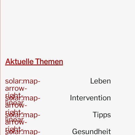
Aktuelle Themen
solar:map-
Leben
arrow-
right-
solar:map-
Intervention
linear
arrow-
right-
solar:map-
Tipps
linear
arrow-
right-
solar:map-
Gesundheit