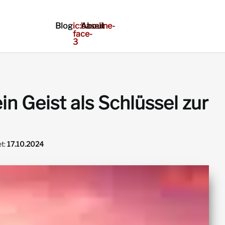
Blog
ic:baseline-
About
face-
3
n Geist als Schlüssel zur
et:
17.10.2024