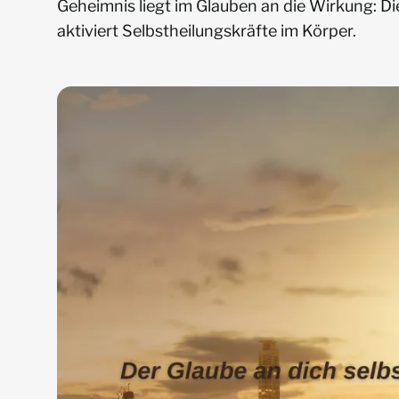
Geheimnis liegt im Glauben an die Wirkung: Di
aktiviert Selbstheilungskräfte im Körper.