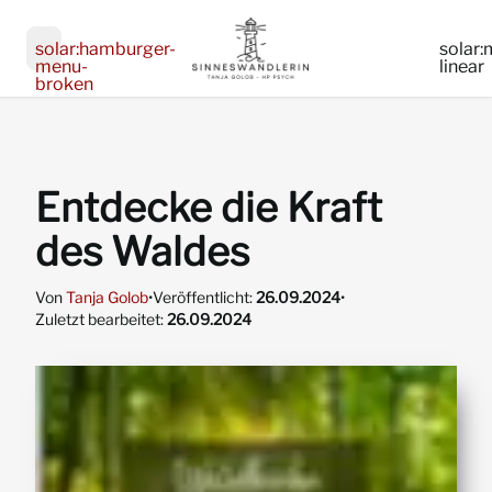
ar:close-
solar:hamburger-
solar:
uare-
menu-
linear
ear
broken
Entdecke die Kraft
:double-
des Waldes
:double-
w-
Von
Tanja Golob
•
Veröffentlicht:
26.09.2024
•
-
w-
Zuletzt bearbeitet:
26.09.2024
-
one
one